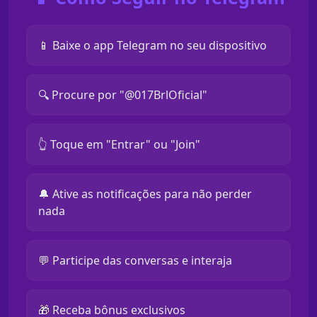
📱 Baixe o app Telegram no seu dispositivo
🔍 Procure por "@017BrlOficial"
👆 Toque em "Entrar" ou "Join"
🔔 Ative as notificações para não perder
nada
💬 Participe das conversas e interaja
🎁 Receba bônus exclusivos