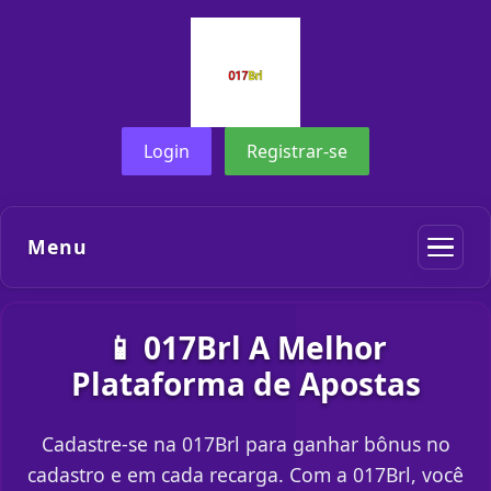
Login
Registrar-se
Menu
📱 017Brl A Melhor
Plataforma de Apostas
Cadastre-se na 017Brl para ganhar bônus no
cadastro e em cada recarga. Com a 017Brl, você