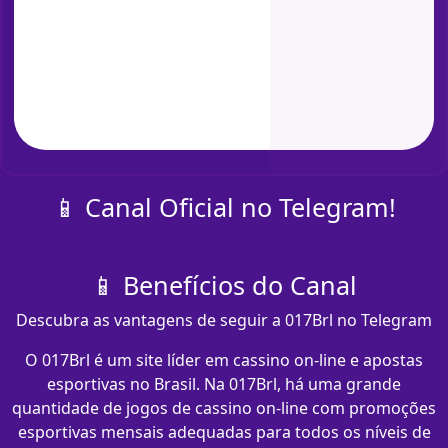
📱 Canal Oficial no Telegram!
📱 Benefícios do Canal
Descubra as vantagens de seguir a 017Brl no Telegram
O 017Brl é um site líder em cassino on-line e apostas
esportivas no Brasil. Na 017Brl, há uma grande
quantidade de jogos de cassino on-line com promoções
esportivas mensais adequadas para todos os níveis de