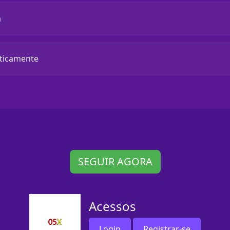
a
aticamente
SEGUIR AGORA
Acessos
Login
Registrar-se