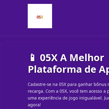
📱 05X A Melhor
Plataforma de A
Cadastre-se na 05X para ganhar bônus 
recarga. Com a 05X, você tem acesso a 
uma experiência de jogo inigualável. J
agora!