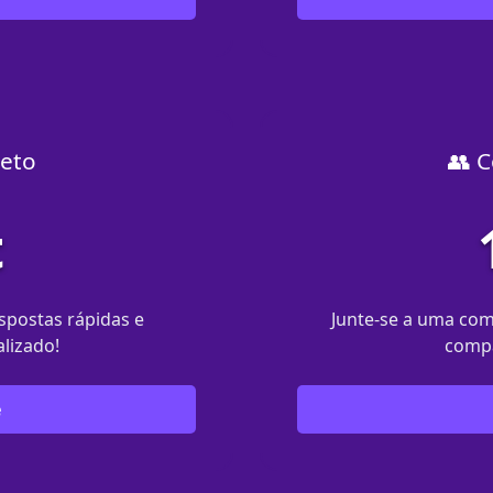
reto
👥 
t
espostas rápidas e
Junte-se a uma com
lizado!
compa
e