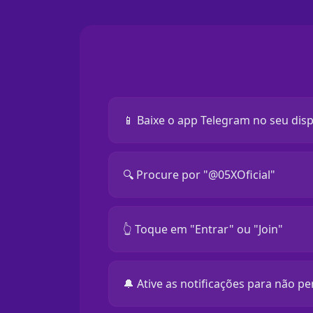
📱 Baixe o app Telegram no seu disp
🔍 Procure por "@05XOficial"
👆 Toque em "Entrar" ou "Join"
🔔 Ative as notificações para não p