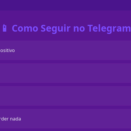
📱 Como Seguir no Telegram
ositivo
erder nada