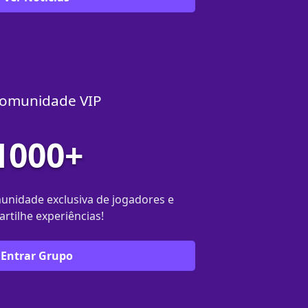
Comunidade VIP
1000+
unidade exclusiva de jogadores e
rtilhe experiências!
Entrar Grupo