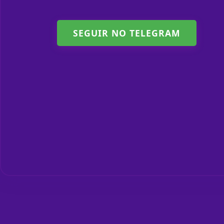
SEGUIR NO TELEGRAM