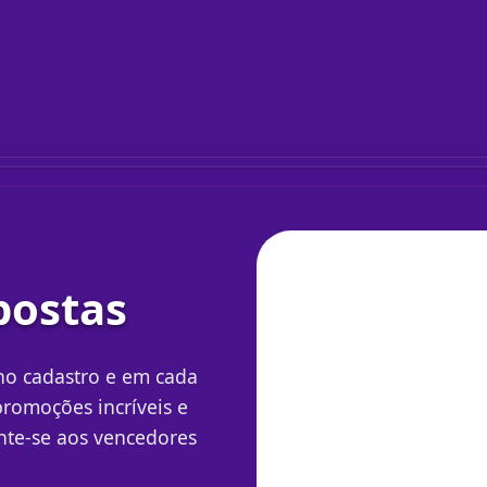
postas
no cadastro e em cada
promoções incríveis e
unte-se aos vencedores