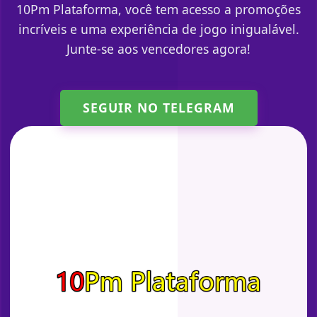
10Pm Plataforma, você tem acesso a promoções
incríveis e uma experiência de jogo inigualável.
Junte-se aos vencedores agora!
SEGUIR NO TELEGRAM