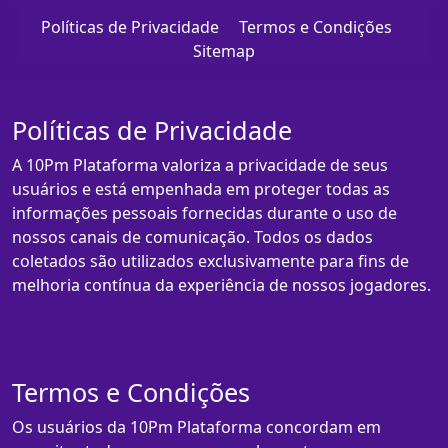
Políticas de Privacidade
Termos e Condições
Sitemap
Políticas de Privacidade
A 10Pm Plataforma valoriza a privacidade de seus
usuários e está empenhada em proteger todas as
informações pessoais fornecidas durante o uso de
nossos canais de comunicação. Todos os dados
coletados são utilizados exclusivamente para fins de
melhoria contínua da experiência de nossos jogadores.
Termos e Condições
Os usuários da 10Pm Plataforma concordam em