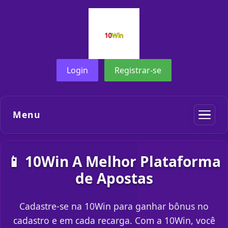
Login
Registrar-se
Menu
📱 10Win A Melhor Plataforma
de Apostas
Cadastre-se na 10Win para ganhar bônus no
cadastro e em cada recarga. Com a 10Win, você