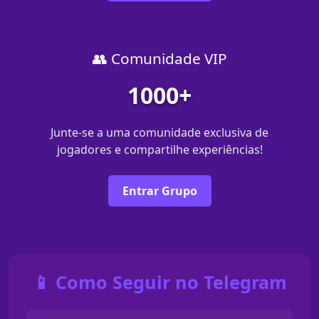
👥 Comunidade VIP
1000+
Junte-se a uma comunidade exclusiva de
jogadores e compartilhe experiências!
Entrar Grupo
📱 Como Seguir no Telegram