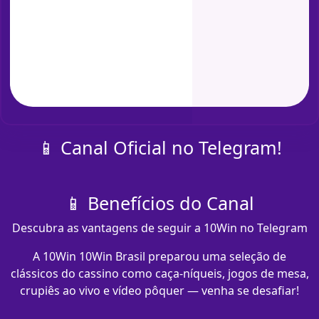
📱 Canal Oficial no Telegram!
📱 Benefícios do Canal
Descubra as vantagens de seguir a 10Win no Telegram
A 10Win 10Win Brasil preparou uma seleção de
clássicos do cassino como caça-níqueis, jogos de mesa,
crupiês ao vivo e vídeo pôquer — venha se desafiar!