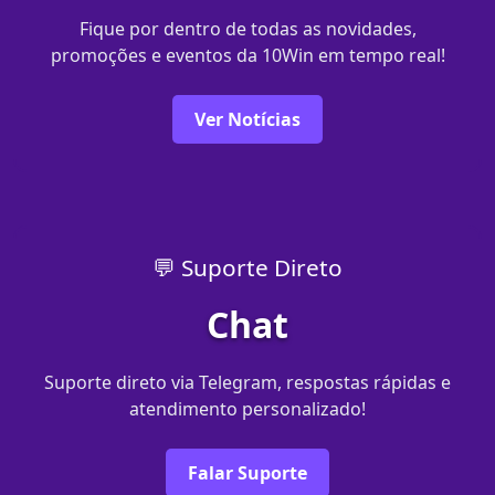
Fique por dentro de todas as novidades,
promoções e eventos da 10Win em tempo real!
Ver Notícias
💬 Suporte Direto
Chat
Suporte direto via Telegram, respostas rápidas e
atendimento personalizado!
Falar Suporte