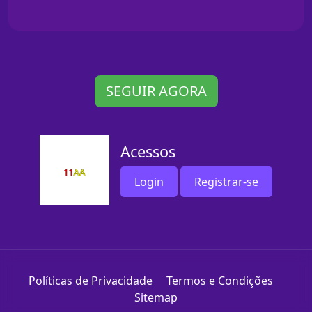
SEGUIR AGORA
Acessos
Login
Registrar-se
Políticas de Privacidade
Termos e Condições
Sitemap