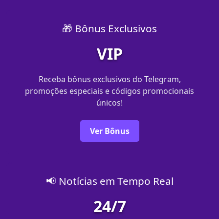
🎁 Bônus Exclusivos
VIP
Receba bônus exclusivos do Telegram,
promoções especiais e códigos promocionais
únicos!
Ver Bônus
📢 Notícias em Tempo Real
24/7