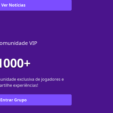
Ver Notícias
Comunidade VIP
1000+
unidade exclusiva de jogadores e
rtilhe experiências!
Entrar Grupo