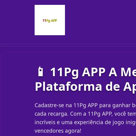
📱 11Pg APP A M
Plataforma de A
Cadastre-se na 11Pg APP para ganhar b
cada recarga. Com a 11Pg APP, você te
incríveis e uma experiência de jogo inig
vencedores agora!