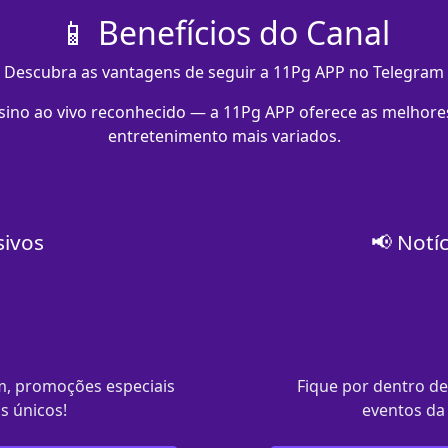
📱 Benefícios do Canal
Descubra as vantagens de seguir a 11Pg APP no Telegram
ssino ao vivo reconhecido — a 11Pg APP oferece as melhore
entretenimento mais variados.
sivos
📢 Notí
m, promoções especiais
Fique por dentro d
s únicos!
eventos da