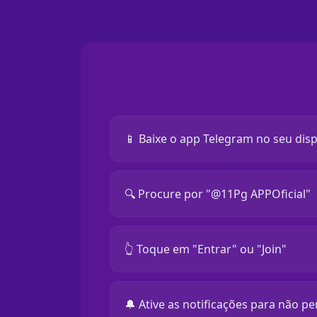
📱 Baixe o app Telegram no seu disp
🔍 Procure por "@11Pg APPOficial"
👆 Toque em "Entrar" ou "Join"
🔔 Ative as notificações para não p