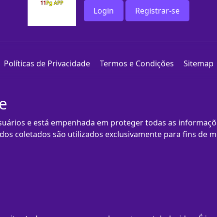
Login
Registrar-se
Políticas de Privacidade
Termos e Condições
Sitemap
de
usuários e está empenhada em proteger todas as informaçõ
os coletados são utilizados exclusivamente para fins de m