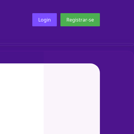
Login
Registrar-se