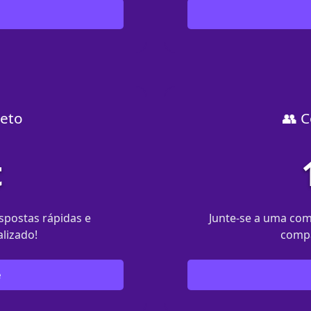
reto
👥 
t
espostas rápidas e
Junte-se a uma com
lizado!
compa
e