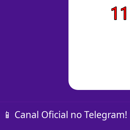
📱 Canal Oficial no Telegram!