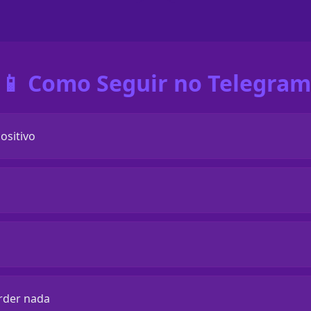
📱 Como Seguir no Telegram
ositivo
erder nada