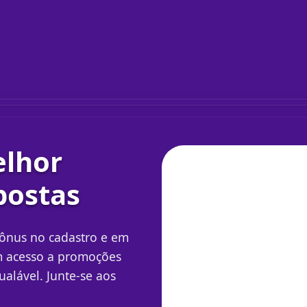
elhor
postas
ônus no cadastro e em
m acesso a promoções
ualável. Junte-se aos