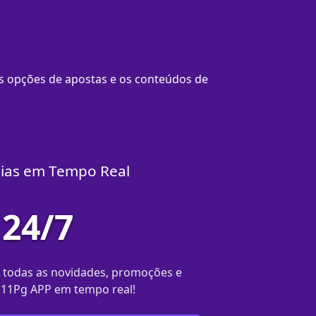
s opções de apostas e os conteúdos de
cias em Tempo Real
24/7
e todas as novidades, promoções e
 11Pg APP em tempo real!