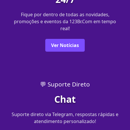
Fique por dentro de todas as novidades,
promoções e eventos da 123Br.Com em tempo
real!
Ver Notícias
💬 Suporte Direto
Chat
Suporte direto via Telegram, respostas rápidas e
atendimento personalizado!