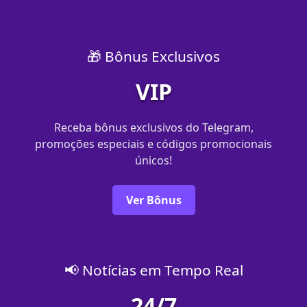
🎁 Bônus Exclusivos
VIP
Receba bônus exclusivos do Telegram,
promoções especiais e códigos promocionais
únicos!
Ver Bônus
📢 Notícias em Tempo Real
24/7