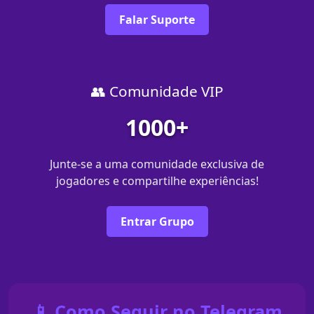
Falar Suporte
👥 Comunidade VIP
1000+
Junte-se a uma comunidade exclusiva de
jogadores e compartilhe experiências!
Entrar Grupo
📱 Como Seguir no Telegram