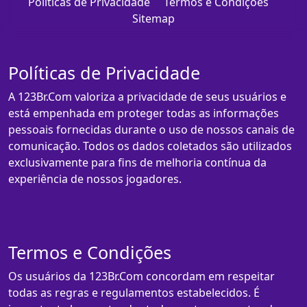
Políticas de Privacidade
Termos e Condições
Sitemap
Políticas de Privacidade
A 123Br.Com valoriza a privacidade de seus usuários e
está empenhada em proteger todas as informações
pessoais fornecidas durante o uso de nossos canais de
comunicação. Todos os dados coletados são utilizados
exclusivamente para fins de melhoria contínua da
experiência de nossos jogadores.
Termos e Condições
Os usuários da 123Br.Com concordam em respeitar
todas as regras e regulamentos estabelecidos. É