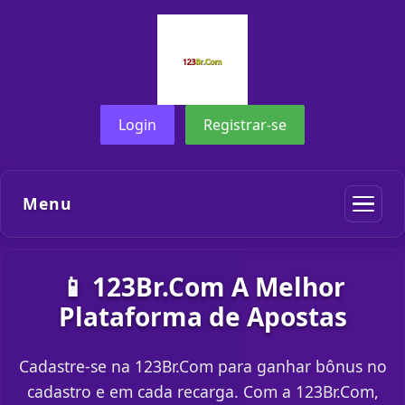
Login
Registrar-se
Menu
📱 123Br.Com A Melhor
Plataforma de Apostas
Cadastre-se na 123Br.Com para ganhar bônus no
cadastro e em cada recarga. Com a 123Br.Com,