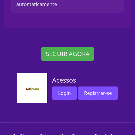
automaticamente
SEGUIR AGORA
Acessos
Login
Registrar-se