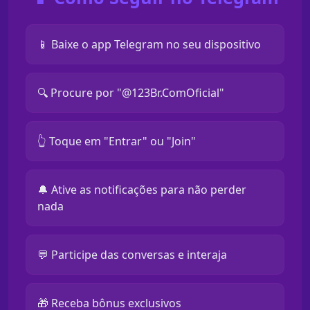
📱 Baixe o app Telegram no seu dispositivo
🔍 Procure por "@123Br.ComOficial"
👆 Toque em "Entrar" ou "Join"
🔔 Ative as notificações para não perder
nada
💬 Participe das conversas e interaja
🎁 Receba bônus exclusivos