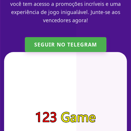
você tem acesso a promoções incríveis e uma
experiência de jogo inigualável. Junte-se aos
vencedores agora!
SEGUIR NO TELEGRAM