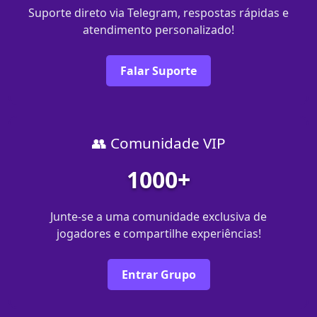
Suporte direto via Telegram, respostas rápidas e
atendimento personalizado!
Falar Suporte
👥 Comunidade VIP
1000+
Junte-se a uma comunidade exclusiva de
jogadores e compartilhe experiências!
Entrar Grupo