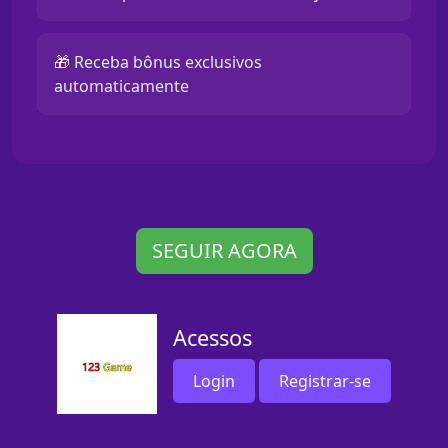
🎁 Receba bônus exclusivos
automaticamente
SEGUIR AGORA
Acessos
Login
Registrar-se