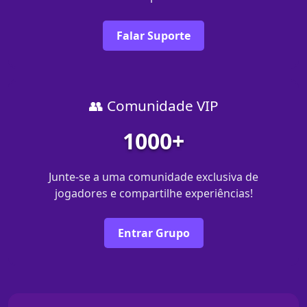
Falar Suporte
👥 Comunidade VIP
1000+
Junte-se a uma comunidade exclusiva de
jogadores e compartilhe experiências!
Entrar Grupo