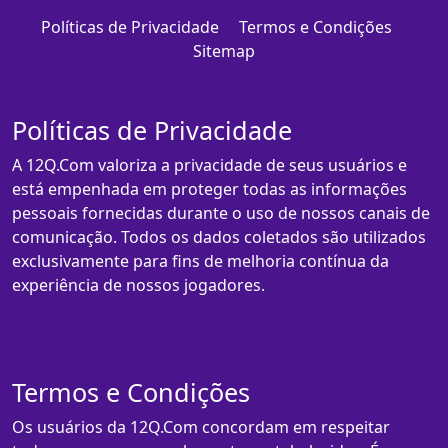
Políticas de Privacidade
Termos e Condições
Sitemap
Políticas de Privacidade
A 12Q.Com valoriza a privacidade de seus usuários e
está empenhada em proteger todas as informações
pessoais fornecidas durante o uso de nossos canais de
comunicação. Todos os dados coletados são utilizados
exclusivamente para fins de melhoria contínua da
experiência de nossos jogadores.
Termos e Condições
Os usuários da 12Q.Com concordam em respeitar