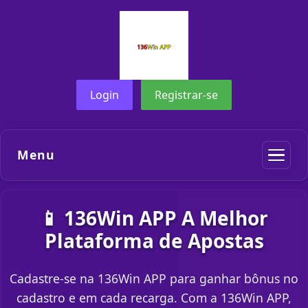
Login
Registrar-se
Menu
📱 136Win APP A Melhor
Plataforma de Apostas
Cadastre-se na 136Win APP para ganhar bônus no
cadastro e em cada recarga. Com a 136Win APP,