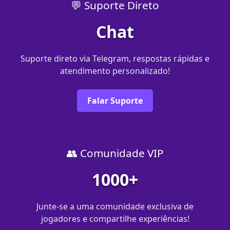
💬 Suporte Direto
Chat
Suporte direto via Telegram, respostas rápidas e
atendimento personalizado!
Falar Suporte
👥 Comunidade VIP
1000+
Junte-se a uma comunidade exclusiva de
jogadores e compartilhe experiências!