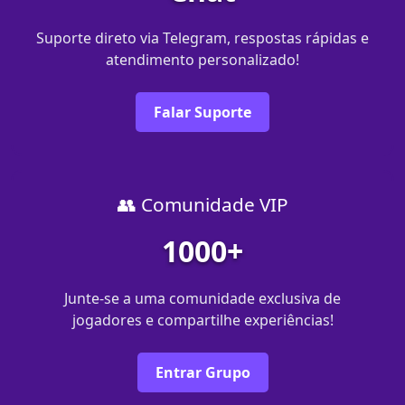
Suporte direto via Telegram, respostas rápidas e
atendimento personalizado!
Falar Suporte
👥 Comunidade VIP
1000+
Junte-se a uma comunidade exclusiva de
jogadores e compartilhe experiências!
Entrar Grupo