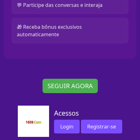
💬 Participe das conversas e interaja
🎁 Receba bônus exclusivos
automaticamente
SEGUIR AGORA
Acessos
Login
Registrar-se