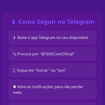
📱 Como Seguir no Telegram
📱 Baixe o app Telegram no seu dispositivo
🔍 Procure por "@1659.ComOficial"
👆 Toque em "Entrar" ou "Join"
🔔 Ative as notificações para não perder
nada