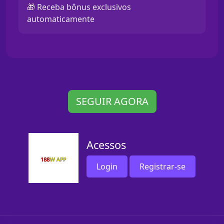
🎁 Receba bônus exclusivos
automaticamente
SEGUIR AGORA
Acessos
Login
Registrar-se