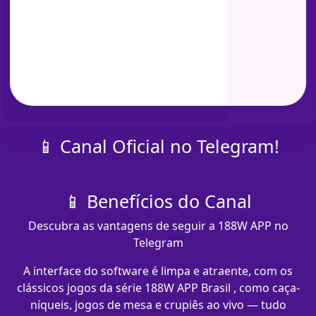
📱 Canal Oficial no Telegram!
📱 Benefícios do Canal
Descubra as vantagens de seguir a 188W APP no
Telegram
A interface do software é limpa e atraente, com os
clássicos jogos da série 188W APP Brasil , como caça-
níqueis, jogos de mesa e crupiês ao vivo — tudo