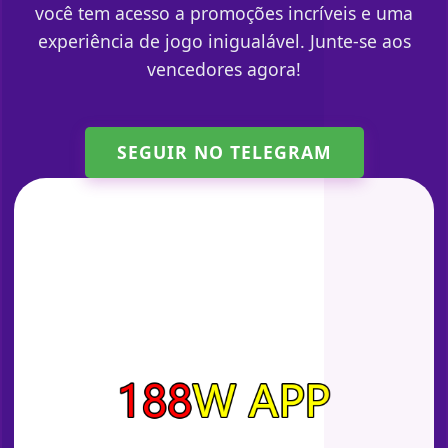
você tem acesso a promoções incríveis e uma
experiência de jogo inigualável. Junte-se aos
vencedores agora!
SEGUIR NO TELEGRAM