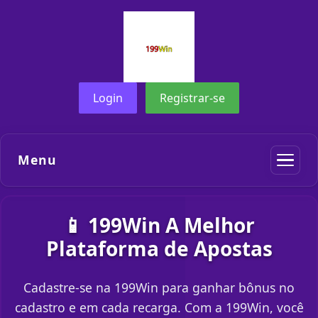
Login
Registrar-se
Menu
📱 199Win A Melhor
Plataforma de Apostas
Cadastre-se na 199Win para ganhar bônus no
cadastro e em cada recarga. Com a 199Win, você