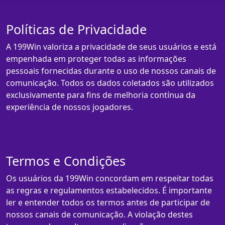
Políticas de Privacidade
A 199Win valoriza a privacidade de seus usuários e está
empenhada em proteger todas as informações
pessoais fornecidas durante o uso de nossos canais de
comunicação. Todos os dados coletados são utilizados
exclusivamente para fins de melhoria contínua da
experiência de nossos jogadores.
Termos e Condições
Os usuários da 199Win concordam em respeitar todas
as regras e regulamentos estabelecidos. É importante
ler e entender todos os termos antes de participar de
nossos canais de comunicação. A violação destes