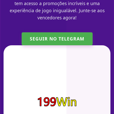
tem acesso a promoções incríveis e uma
experiência de jogo inigualável. Junte-se aos
vencedores agora!
SEGUIR NO TELEGRAM