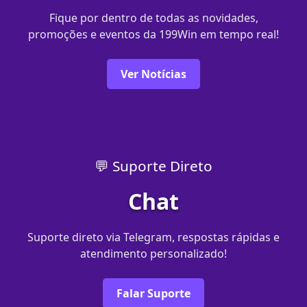
Fique por dentro de todas as novidades,
promoções e eventos da 199Win em tempo real!
Ver Notícias
💬 Suporte Direto
Chat
Suporte direto via Telegram, respostas rápidas e
atendimento personalizado!
Falar Suporte