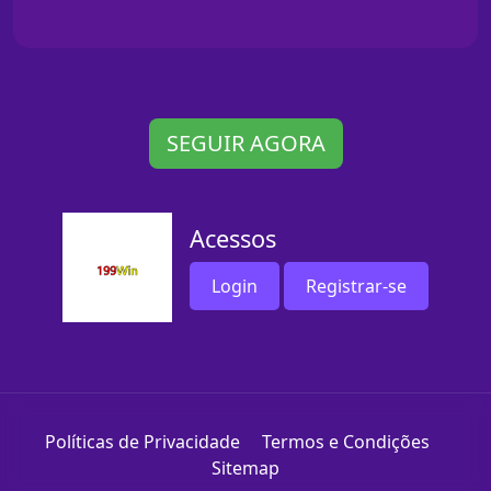
SEGUIR AGORA
Acessos
Login
Registrar-se
Políticas de Privacidade
Termos e Condições
Sitemap