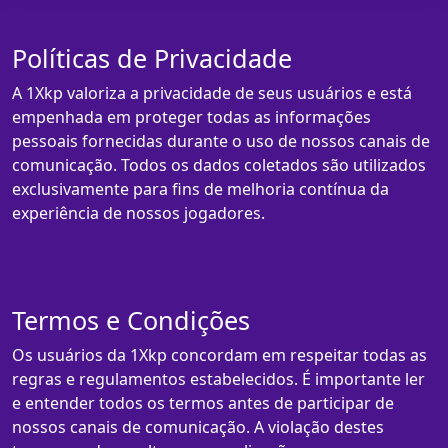
Políticas de Privacidade
A 1Xkp valoriza a privacidade de seus usuários e está
empenhada em proteger todas as informações
pessoais fornecidas durante o uso de nossos canais de
comunicação. Todos os dados coletados são utilizados
exclusivamente para fins de melhoria contínua da
experiência de nossos jogadores.
Termos e Condições
Os usuários da 1Xkp concordam em respeitar todas as
regras e regulamentos estabelecidos. É importante ler
e entender todos os termos antes de participar de
nossos canais de comunicação. A violação destes