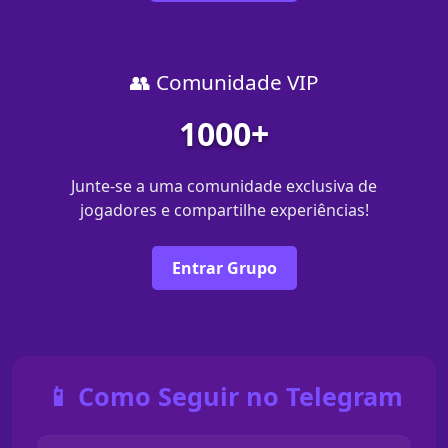
👥 Comunidade VIP
1000+
Junte-se a uma comunidade exclusiva de
jogadores e compartilhe experiências!
Entrar Grupo
📱 Como Seguir no Telegram