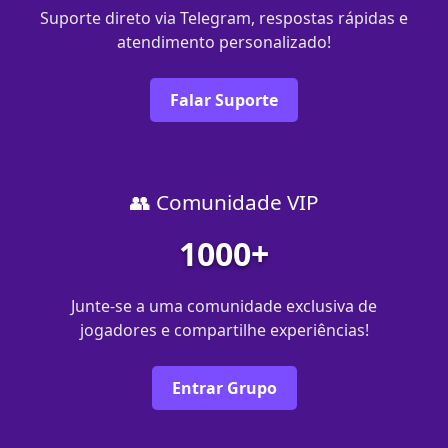
Suporte direto via Telegram, respostas rápidas e
atendimento personalizado!
Falar Suporte
👥 Comunidade VIP
1000+
Junte-se a uma comunidade exclusiva de
jogadores e compartilhe experiências!
Entrar Grupo