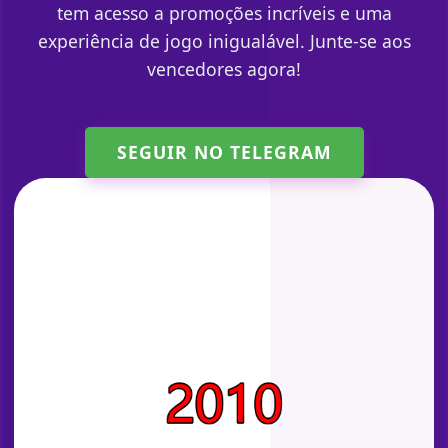
tem acesso a promoções incríveis e uma
experiência de jogo inigualável. Junte-se aos
vencedores agora!
SEGUIR NO TELEGRAM