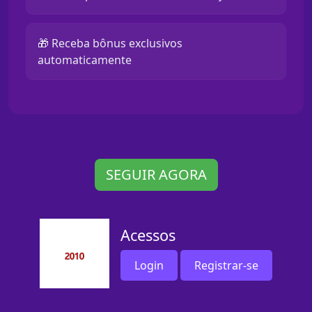
🎁 Receba bônus exclusivos
automaticamente
SEGUIR AGORA
Acessos
Login
Registrar-se