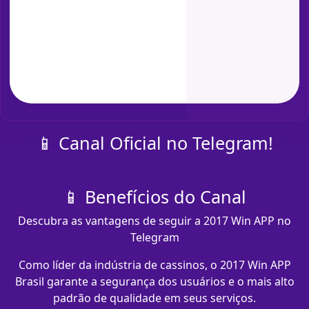
📱 Canal Oficial no Telegram!
📱 Benefícios do Canal
Descubra as vantagens de seguir a 2017 Win APP no
Telegram
Como líder da indústria de cassinos, o 2017 Win APP
Brasil garante a segurança dos usuários e o mais alto
padrão de qualidade em seus serviços.