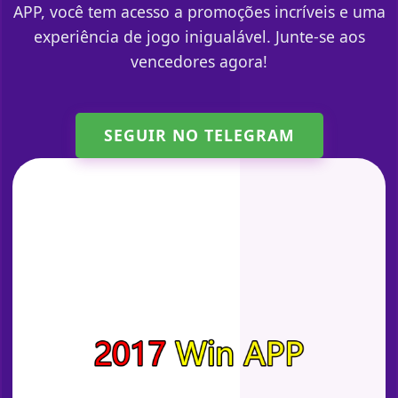
APP, você tem acesso a promoções incríveis e uma
experiência de jogo inigualável. Junte-se aos
vencedores agora!
SEGUIR NO TELEGRAM