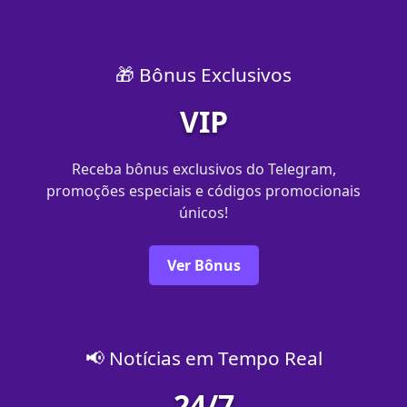
🎁 Bônus Exclusivos
VIP
Receba bônus exclusivos do Telegram,
promoções especiais e códigos promocionais
únicos!
Ver Bônus
📢 Notícias em Tempo Real
24/7