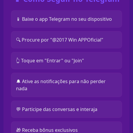
📱 Baixe o app Telegram no seu dispositivo
🔍 Procure por "@2017 Win APPOficial"
👆 Toque em "Entrar" ou "Join"
🔔 Ative as notificações para não perder
nada
💬 Participe das conversas e interaja
🎁 Receba bônus exclusivos