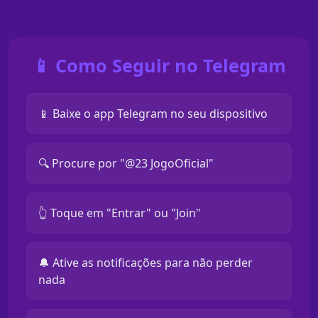
📱 Como Seguir no Telegram
📱 Baixe o app Telegram no seu dispositivo
🔍 Procure por "@23 JogoOficial"
👆 Toque em "Entrar" ou "Join"
🔔 Ative as notificações para não perder
nada