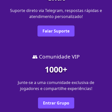
Suporte direto via Telegram, respostas rápidas e
atendimento personalizado!
Falar Suporte
👥 Comunidade VIP
1000+
Junte-se a uma comunidade exclusiva de
jogadores e compartilhe experiências!
Entrar Grupo