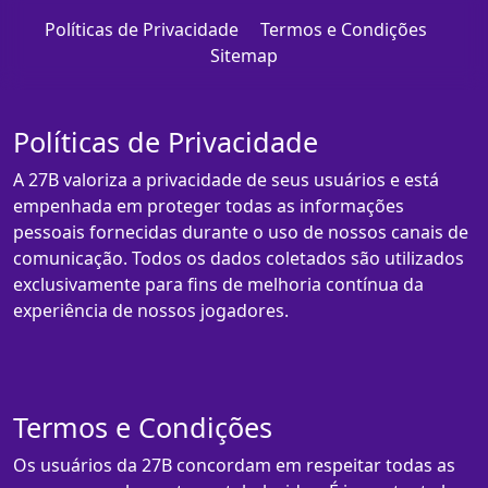
Políticas de Privacidade
Termos e Condições
Sitemap
Políticas de Privacidade
A 27B valoriza a privacidade de seus usuários e está
empenhada em proteger todas as informações
pessoais fornecidas durante o uso de nossos canais de
comunicação. Todos os dados coletados são utilizados
exclusivamente para fins de melhoria contínua da
experiência de nossos jogadores.
Termos e Condições
Os usuários da 27B concordam em respeitar todas as