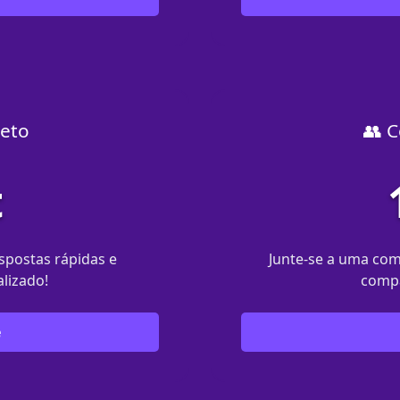
reto
👥 
t
espostas rápidas e
Junte-se a uma com
lizado!
compa
e