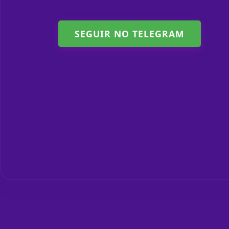
SEGUIR NO TELEGRAM