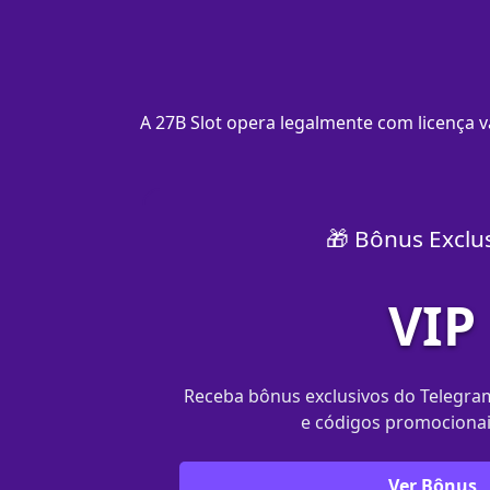
A 27B Slot opera legalmente com licença v
🎁 Bônus Exclu
VIP
Receba bônus exclusivos do Telegra
e códigos promocionai
Ver Bônus