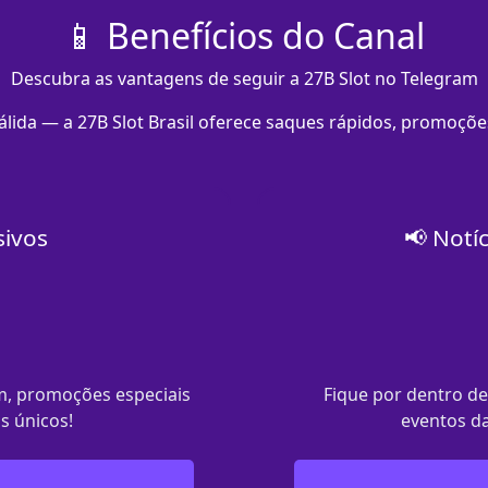
📱 Benefícios do Canal
Descubra as vantagens de seguir a 27B Slot no Telegram
álida — a 27B Slot Brasil oferece saques rápidos, promoçõ
sivos
📢 Notí
m, promoções especiais
Fique por dentro d
s únicos!
eventos da