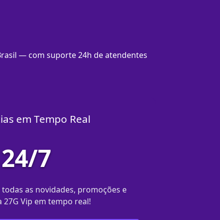
 Brasil — com suporte 24h de atendentes
cias em Tempo Real
24/7
e todas as novidades, promoções e
a 27G Vip em tempo real!