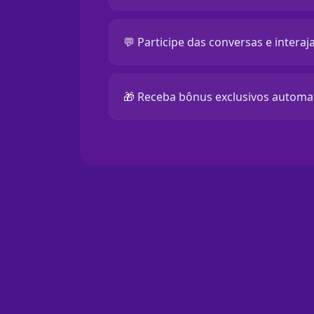
💬 Participe das conversas e interaj
🎁 Receba bônus exclusivos autom