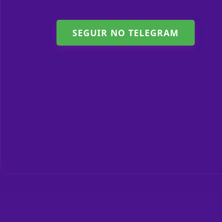
SEGUIR NO TELEGRAM