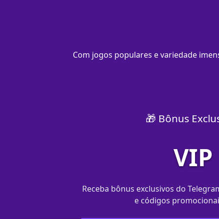
Com jogos populares e variedade imensa
🎁 Bônus Exclu
VIP
Receba bônus exclusivos do Telegra
e códigos promocionai