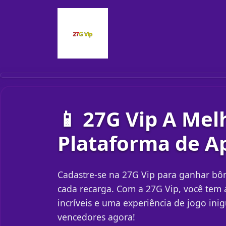
📱 27G Vip A Mel
Plataforma de A
Cadastre-se na 27G Vip para ganhar bô
cada recarga. Com a 27G Vip, você tem
incríveis e uma experiência de jogo inig
vencedores agora!