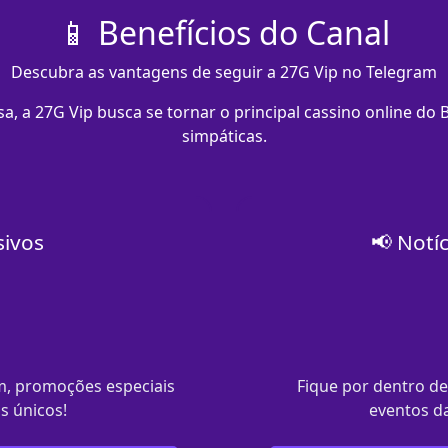
📱 Benefícios do Canal
Descubra as vantagens de seguir a 27G Vip no Telegram
, a 27G Vip busca se tornar o principal cassino online do
simpáticas.
sivos
📢 Notí
m, promoções especiais
Fique por dentro d
s únicos!
eventos d