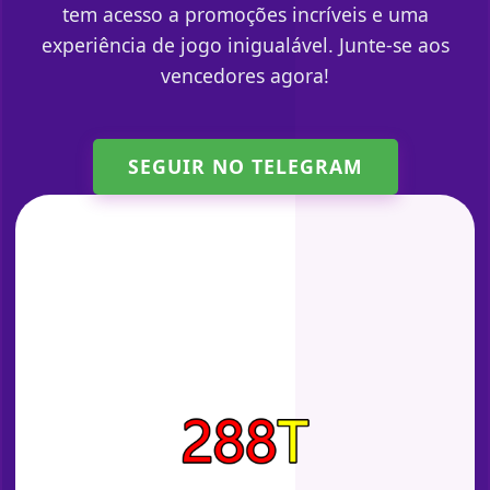
tem acesso a promoções incríveis e uma
experiência de jogo inigualável. Junte-se aos
vencedores agora!
SEGUIR NO TELEGRAM