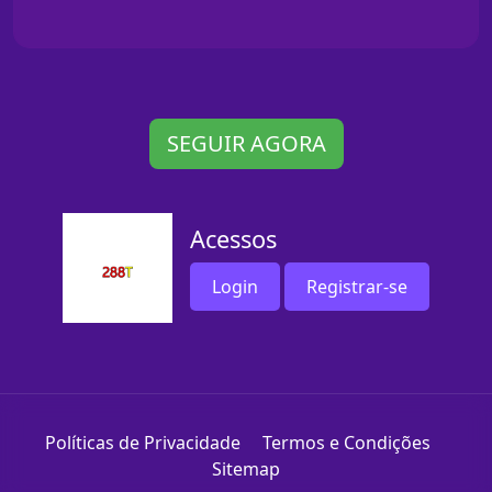
SEGUIR AGORA
Acessos
Login
Registrar-se
Políticas de Privacidade
Termos e Condições
Sitemap