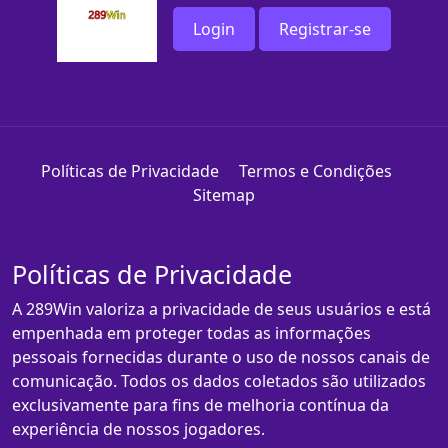
Login
Registrar-se
Políticas de Privacidade
Termos e Condições
Sitemap
Políticas de Privacidade
A 289Win valoriza a privacidade de seus usuários e está
empenhada em proteger todas as informações
pessoais fornecidas durante o uso de nossos canais de
comunicação. Todos os dados coletados são utilizados
exclusivamente para fins de melhoria contínua da
experiência de nossos jogadores.