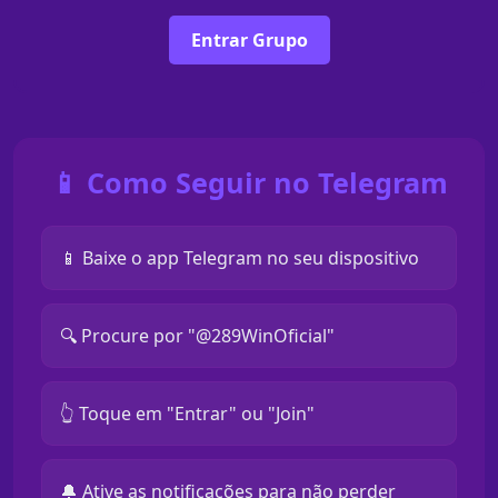
Entrar Grupo
📱 Como Seguir no Telegram
📱 Baixe o app Telegram no seu dispositivo
🔍 Procure por "@289WinOficial"
👆 Toque em "Entrar" ou "Join"
🔔 Ative as notificações para não perder