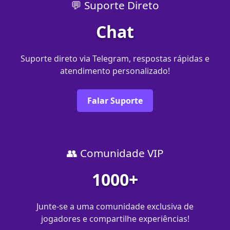
💬 Suporte Direto
Chat
Suporte direto via Telegram, respostas rápidas e
atendimento personalizado!
Falar Suporte
👥 Comunidade VIP
1000+
Junte-se a uma comunidade exclusiva de
jogadores e compartilhe experiências!