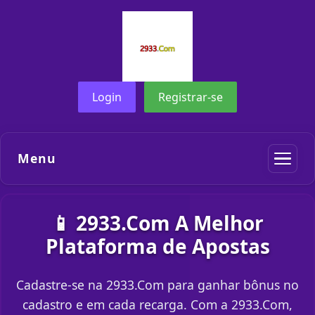
Login
Registrar-se
Menu
📱 2933.Com A Melhor
Plataforma de Apostas
Cadastre-se na 2933.Com para ganhar bônus no
cadastro e em cada recarga. Com a 2933.Com,