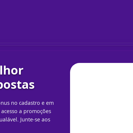
lhor
postas
ônus no cadastro e em
m acesso a promoções
ualável. Junte-se aos