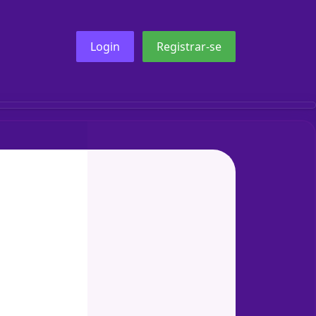
Login
Registrar-se