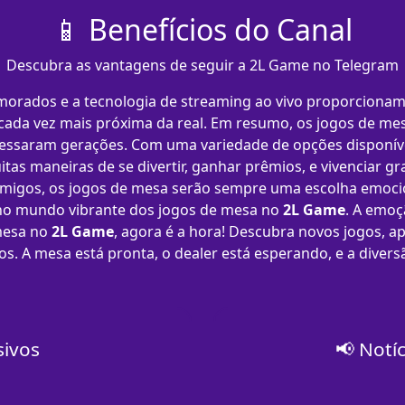
📱 Benefícios do Canal
Descubra as vantagens de seguir a 2L Game no Telegram
imorados e a tecnologia de streaming ao vivo proporciona
 cada vez mais próxima da real. Em resumo, os jogos de m
essaram gerações. Com uma variedade de opções disponíve
itas maneiras de se divertir, ganhar prêmios, e vivenciar 
amigos, os jogos de mesa serão sempre uma escolha emoc
 no mundo vibrante dos jogos de mesa no
2L Game
. A emoç
mesa no
2L Game
, agora é a hora! Descubra novos jogos, a
os. A mesa está pronta, o dealer está esperando, e a diver
sivos
📢 Notí