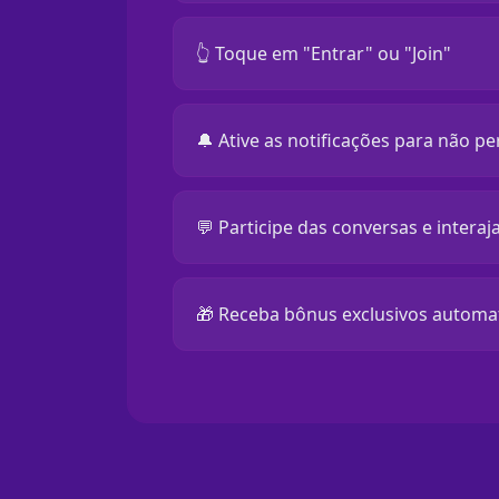
👆 Toque em "Entrar" ou "Join"
🔔 Ative as notificações para não p
💬 Participe das conversas e interaj
🎁 Receba bônus exclusivos autom