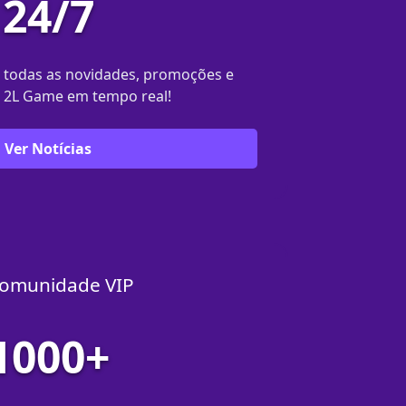
24/7
e todas as novidades, promoções e
 2L Game em tempo real!
Ver Notícias
Comunidade VIP
1000+