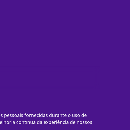
s pessoais fornecidas durante o uso de
elhoria contínua da experiência de nossos