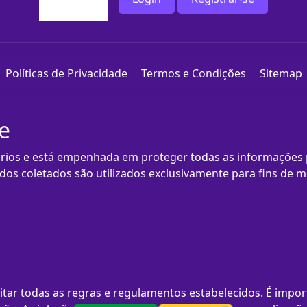
Políticas de Privacidade
Termos e Condições
Sitemap
de
uários e está empenhada em proteger todas as informações 
os coletados são utilizados exclusivamente para fins de m
ar todas as regras e regulamentos estabelecidos. É impor