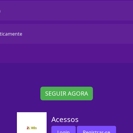
a
aticamente
SEGUIR AGORA
Acessos
Login
Registrar-se