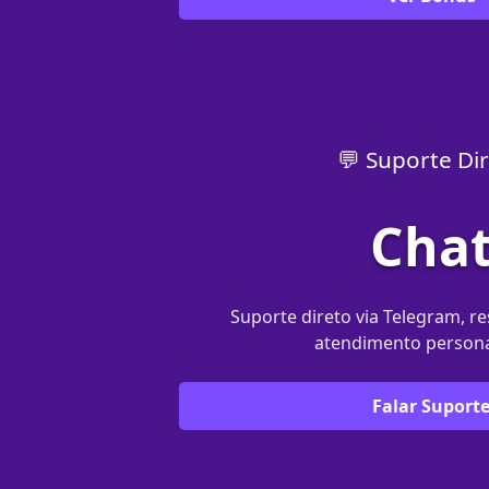
💬 Suporte Di
Cha
Suporte direto via Telegram, r
atendimento persona
Falar Suport