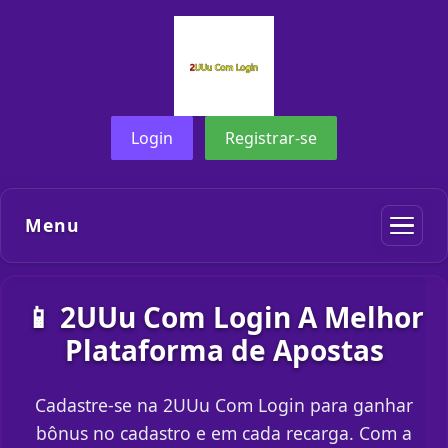
Login
Registrar-se
Menu
📱 2UUu Com Login A Melhor
Plataforma de Apostas
Cadastre-se na 2UUu Com Login para ganhar
bônus no cadastro e em cada recarga. Com a