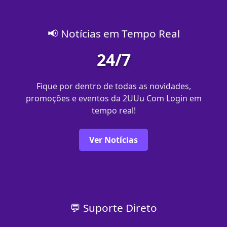
📢 Notícias em Tempo Real
24/7
Fique por dentro de todas as novidades,
promoções e eventos da 2UUu Com Login em
tempo real!
Ver Notícias
💬 Suporte Direto