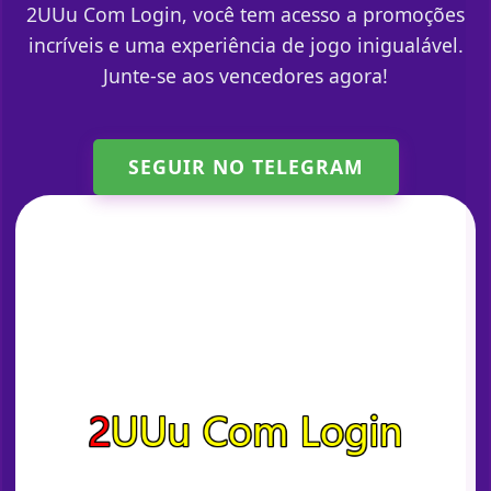
2UUu Com Login, você tem acesso a promoções
incríveis e uma experiência de jogo inigualável.
Junte-se aos vencedores agora!
SEGUIR NO TELEGRAM