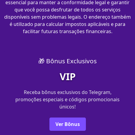
essencial para manter a conformidade legal e garantir
que você possa desfrutar de todos os serviços
disponíveis sem problemas legais. O endereço também
é utilizado para calcular impostos aplicáveis e para
facilitar futuras transações financeiras.
🎁 Bônus Exclusivos
VIP
Receba bônus exclusivos do Telegram,
promoções especiais e códigos promocionais
únicos!
Ver Bônus