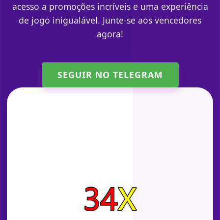
acesso a promoções incríveis e uma experiência
de jogo inigualável. Junte-se aos vencedores
agora!
SEGUIR NO TELEGRAM