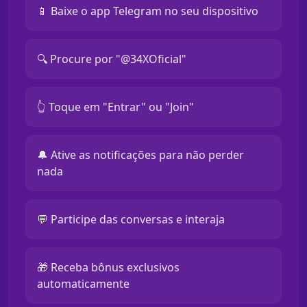
📱 Baixe o app Telegram no seu dispositivo
🔍 Procure por "@34XOficial"
👆 Toque em "Entrar" ou "Join"
🔔 Ative as notificações para não perder
nada
💬 Participe das conversas e interaja
🎁 Receba bônus exclusivos
automaticamente