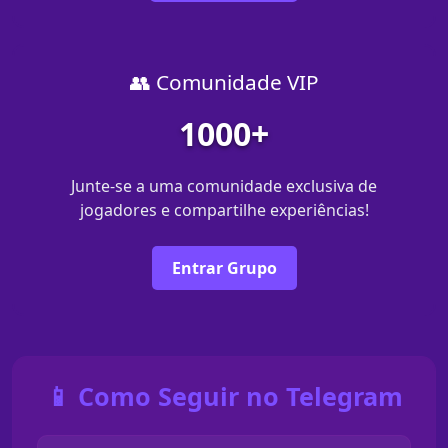
👥 Comunidade VIP
1000+
Junte-se a uma comunidade exclusiva de
jogadores e compartilhe experiências!
Entrar Grupo
📱 Como Seguir no Telegram