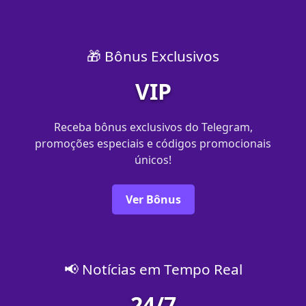
🎁 Bônus Exclusivos
VIP
Receba bônus exclusivos do Telegram,
promoções especiais e códigos promocionais
únicos!
Ver Bônus
📢 Notícias em Tempo Real
24/7