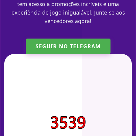
tem acesso a promoções incríveis e uma
experiência de jogo inigualável. Junte-se aos
vencedores agora!
SEGUIR NO TELEGRAM