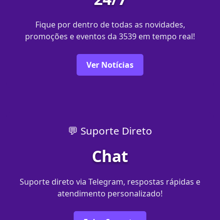
Fique por dentro de todas as novidades,
promoções e eventos da 3539 em tempo real!
Ver Notícias
💬 Suporte Direto
Chat
Suporte direto via Telegram, respostas rápidas e
atendimento personalizado!