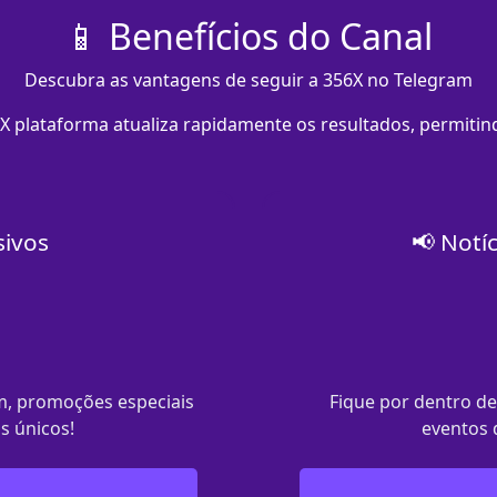
📱 Benefícios do Canal
Descubra as vantagens de seguir a 356X no Telegram
6X plataforma atualiza rapidamente os resultados, permitin
sivos
📢 Notí
m, promoções especiais
Fique por dentro d
s únicos!
eventos 