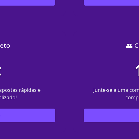
reto
👥 
t
espostas rápidas e
Junte-se a uma com
lizado!
compa
e