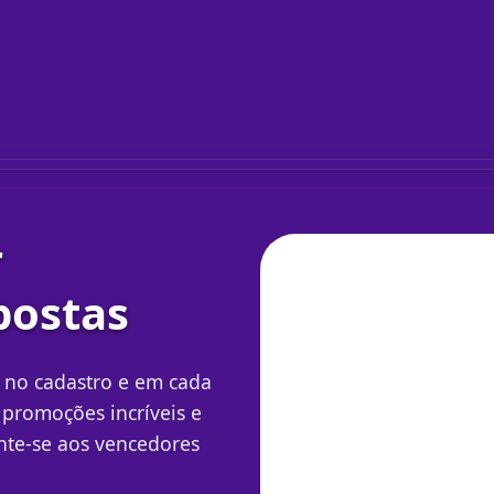
r
postas
 no cadastro e em cada
 promoções incríveis e
unte-se aos vencedores