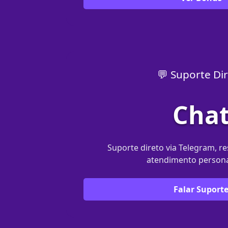
💬 Suporte Di
Cha
Suporte direto via Telegram, r
atendimento persona
Falar Suport