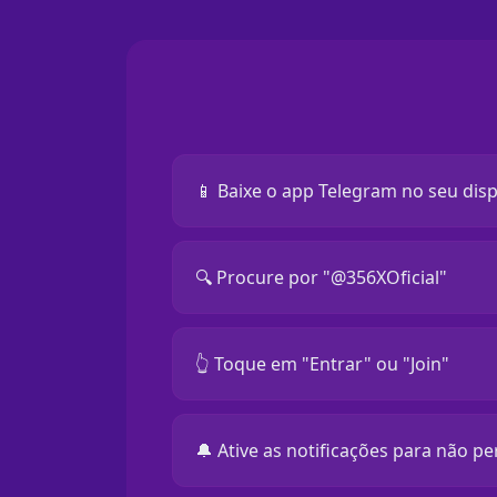
📱 Baixe o app Telegram no seu disp
🔍 Procure por "@356XOficial"
👆 Toque em "Entrar" ou "Join"
🔔 Ative as notificações para não p