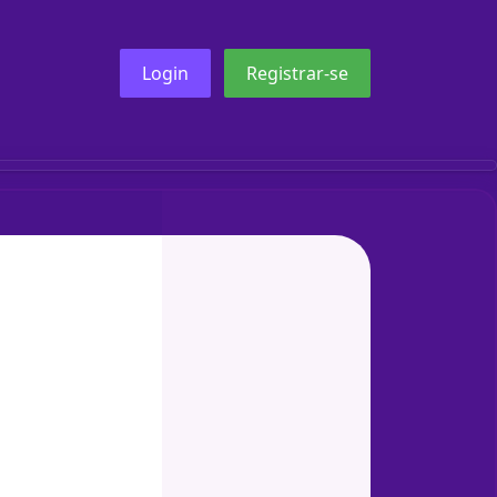
Login
Registrar-se