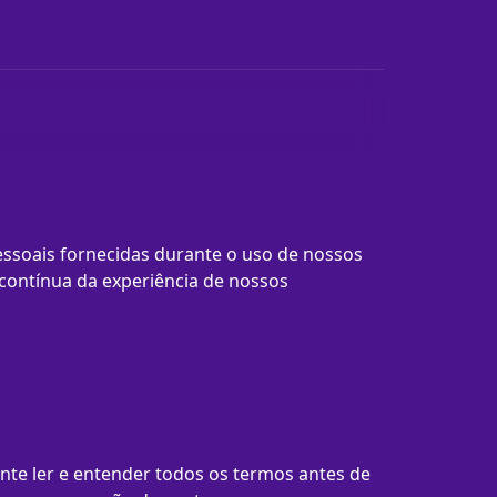
essoais fornecidas durante o uso de nossos
 contínua da experiência de nossos
nte ler e entender todos os termos antes de