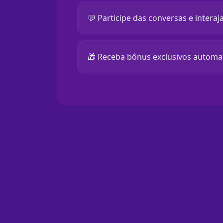
💬 Participe das conversas e interaj
🎁 Receba bônus exclusivos autom