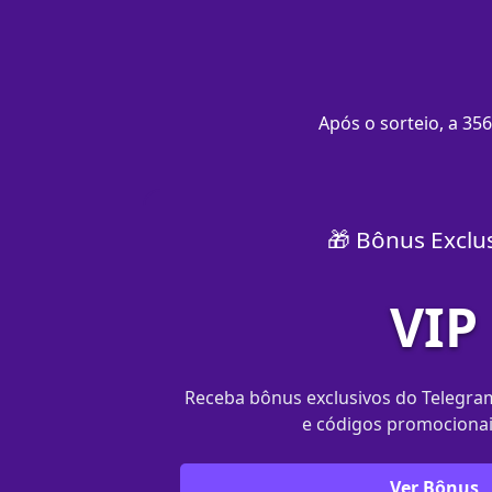
Após o sorteio, a 35
🎁 Bônus Exclu
VIP
Receba bônus exclusivos do Telegra
e códigos promocionai
Ver Bônus