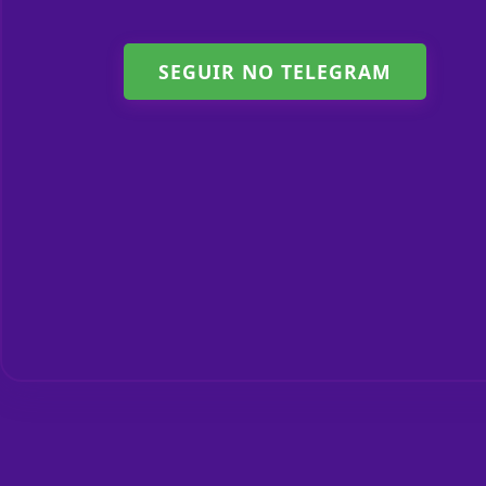
SEGUIR NO TELEGRAM