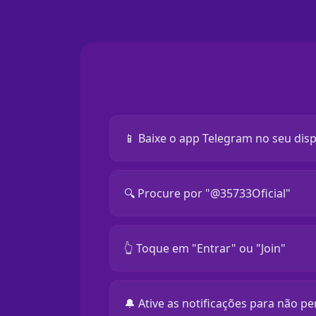
📱 Baixe o app Telegram no seu disp
🔍 Procure por "@35733Oficial"
👆 Toque em "Entrar" ou "Join"
🔔 Ative as notificações para não p