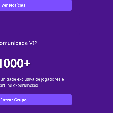
Ver Notícias
Comunidade VIP
1000+
unidade exclusiva de jogadores e
rtilhe experiências!
Entrar Grupo