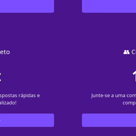
reto
👥 
t
espostas rápidas e
Junte-se a uma com
lizado!
compa
e