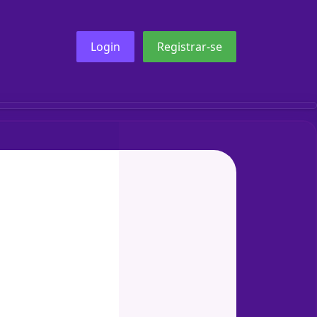
Login
Registrar-se