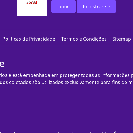
Login
Registrar-se
Políticas de Privacidade
Termos e Condições
Sitemap
de
ários e está empenhada em proteger todas as informações 
os coletados são utilizados exclusivamente para fins de m