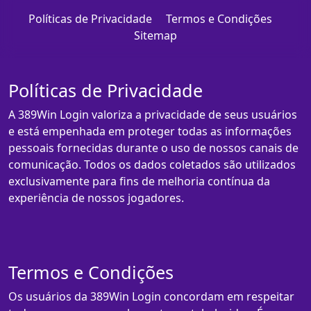
Políticas de Privacidade
Termos e Condições
Sitemap
Políticas de Privacidade
A 389Win Login valoriza a privacidade de seus usuários
e está empenhada em proteger todas as informações
pessoais fornecidas durante o uso de nossos canais de
comunicação. Todos os dados coletados são utilizados
exclusivamente para fins de melhoria contínua da
experiência de nossos jogadores.
Termos e Condições
Os usuários da 389Win Login concordam em respeitar