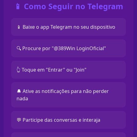
📱 Como Seguir no Telegram
📱 Baixe o app Telegram no seu dispositivo
🔍 Procure por "@389Win LoginOficial"
👆 Toque em "Entrar" ou "Join"
🔔 Ative as notificações para não perder
nada
💬 Participe das conversas e interaja