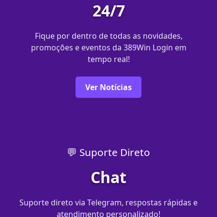
24/7
Fique por dentro de todas as novidades,
promoções e eventos da 389Win Login em
tempo real!
Ver Notícias
💬 Suporte Direto
Chat
Suporte direto via Telegram, respostas rápidas e
atendimento personalizado!