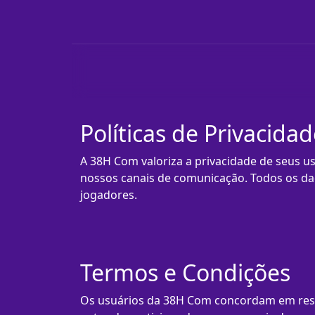
Políticas de Privacida
A 38H Com valoriza a privacidade de seus 
nossos canais de comunicação. Todos os dad
jogadores.
Termos e Condições
Os usuários da 38H Com concordam em respe