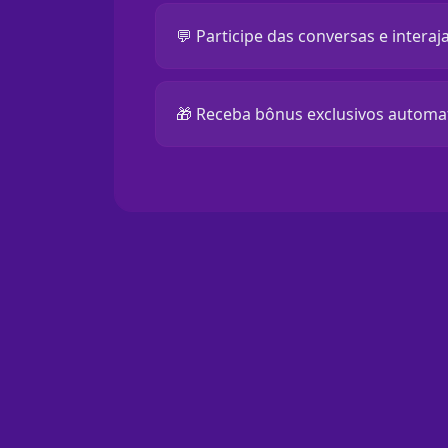
💬 Participe das conversas e interaj
🎁 Receba bônus exclusivos autom