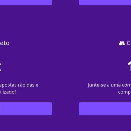
reto
👥 
t
espostas rápidas e
Junte-se a uma com
lizado!
compa
e