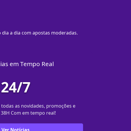
o dia a dia com apostas moderadas.
cias em Tempo Real
24/7
e todas as novidades, promoções e
 38H Com em tempo real!
Ver Notícias