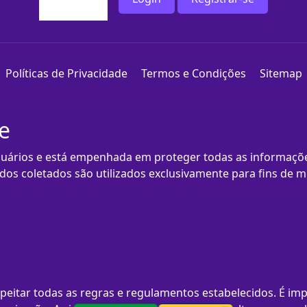
Políticas de Privacidade
Termos e Condições
Sitemap
de
usuários e está empenhada em proteger todas as informaçõe
os coletados são utilizados exclusivamente para fins de m
itar todas as regras e regulamentos estabelecidos. É imp