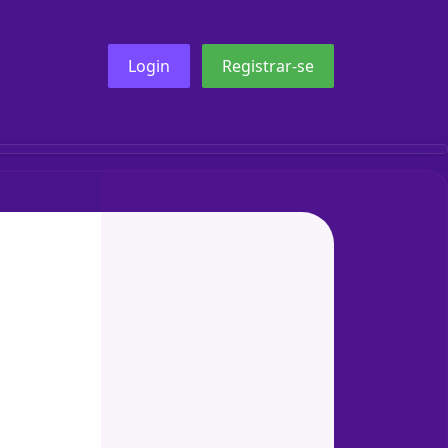
Login
Registrar-se