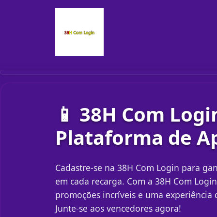
📱 38H Com Logi
Plataforma de A
Cadastre-se na 38H Com Login para gan
em cada recarga. Com a 38H Com Login,
promoções incríveis e uma experiência d
Junte-se aos vencedores agora!