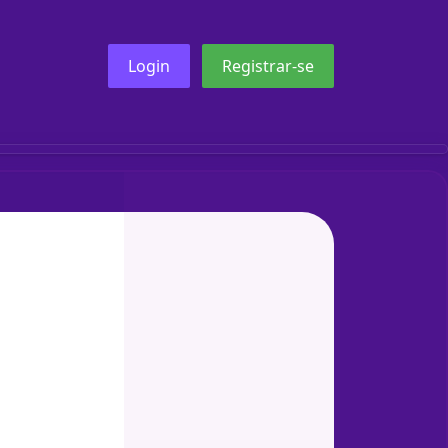
Login
Registrar-se