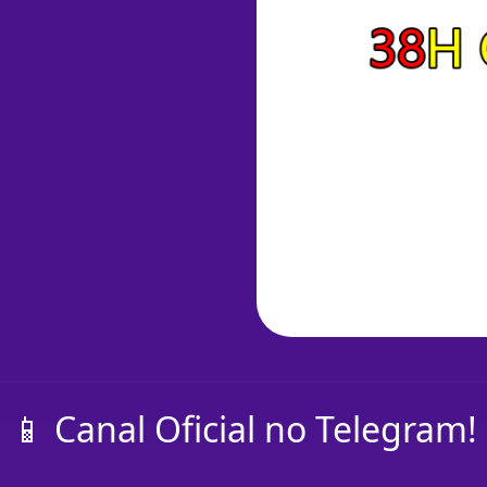
📱 Canal Oficial no Telegram!