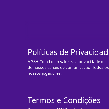
Políticas de Privacida
A 38H Com Login valoriza a privacidade de
de nossos canais de comunicação. Todos os 
nossos jogadores.
Termos e Condições