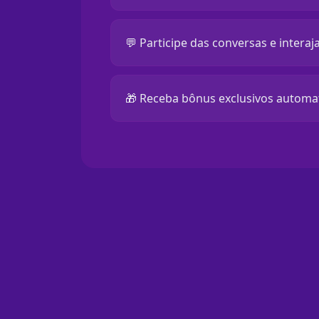
💬 Participe das conversas e interaj
🎁 Receba bônus exclusivos autom