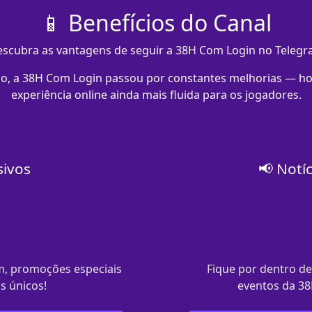
📱 Benefícios do Canal
scubra as vantagens de seguir a 38H Com Login no Teleg
, a 38H Com Login passou por constantes melhorias — ho
experiência online ainda mais fluida para os jogadores.
sivos
📢 Notí
m, promoções especiais
Fique por dentro d
s únicos!
eventos da 38