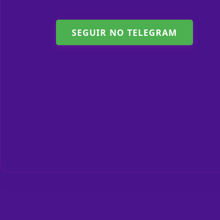
SEGUIR NO TELEGRAM