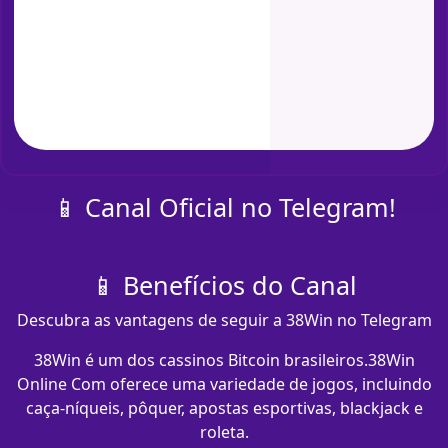
📱 Canal Oficial no Telegram!
📱 Benefícios do Canal
Descubra as vantagens de seguir a 38Win no Telegram
38Win é um dos cassinos Bitcoin brasileiros.38Win
Online Com oferece uma variedade de jogos, incluindo
caça-níqueis, pôquer, apostas esportivas, blackjack e
roleta.