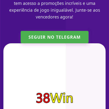
tem acesso a promoções incríveis e uma
experiência de jogo inigualável. Junte-se aos
vencedores agora!
SEGUIR NO TELEGRAM