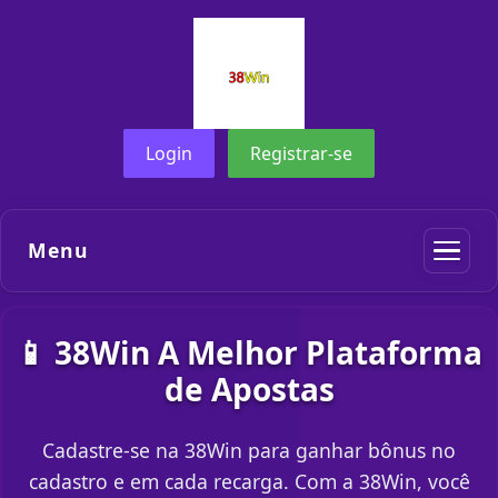
Login
Registrar-se
Menu
📱 38Win A Melhor Plataforma
de Apostas
Cadastre-se na 38Win para ganhar bônus no
cadastro e em cada recarga. Com a 38Win, você