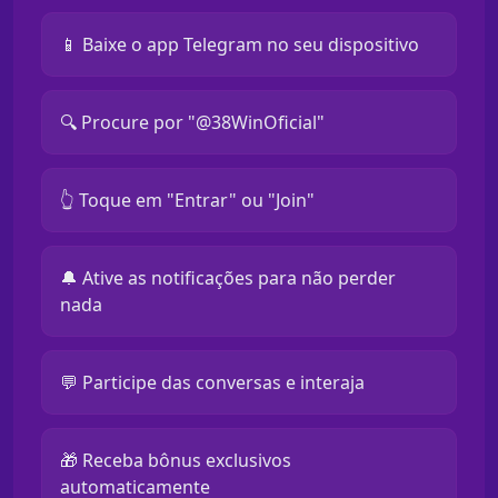
📱 Baixe o app Telegram no seu dispositivo
🔍 Procure por "@38WinOficial"
👆 Toque em "Entrar" ou "Join"
🔔 Ative as notificações para não perder
nada
💬 Participe das conversas e interaja
🎁 Receba bônus exclusivos
automaticamente