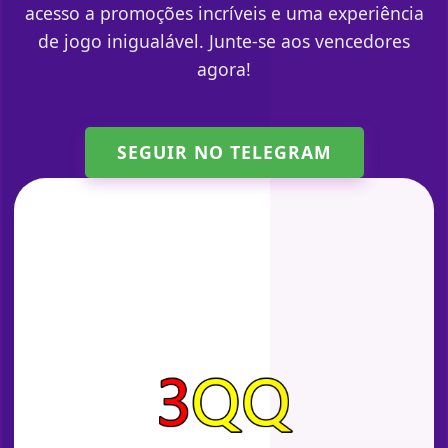
acesso a promoções incríveis e uma experiência
de jogo inigualável. Junte-se aos vencedores
agora!
SEGUIR NO TELEGRAM