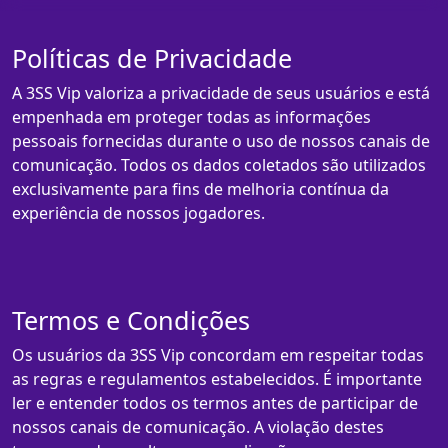
Políticas de Privacidade
A 3SS Vip valoriza a privacidade de seus usuários e está
empenhada em proteger todas as informações
pessoais fornecidas durante o uso de nossos canais de
comunicação. Todos os dados coletados são utilizados
exclusivamente para fins de melhoria contínua da
experiência de nossos jogadores.
Termos e Condições
Os usuários da 3SS Vip concordam em respeitar todas
as regras e regulamentos estabelecidos. É importante
ler e entender todos os termos antes de participar de
nossos canais de comunicação. A violação destes