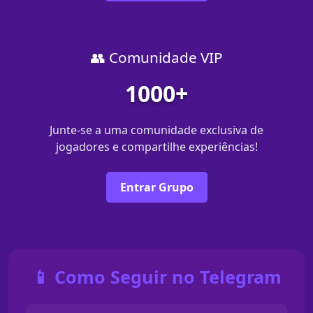
👥 Comunidade VIP
1000+
Junte-se a uma comunidade exclusiva de
jogadores e compartilhe experiências!
Entrar Grupo
📱 Como Seguir no Telegram