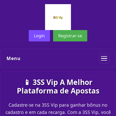
Login
Registrar-se
Menu
📱 3SS Vip A Melhor
Plataforma de Apostas
Cadastre-se na 3SS Vip para ganhar bônus no
cadastro e em cada recarga. Com a 3SS Vip, você