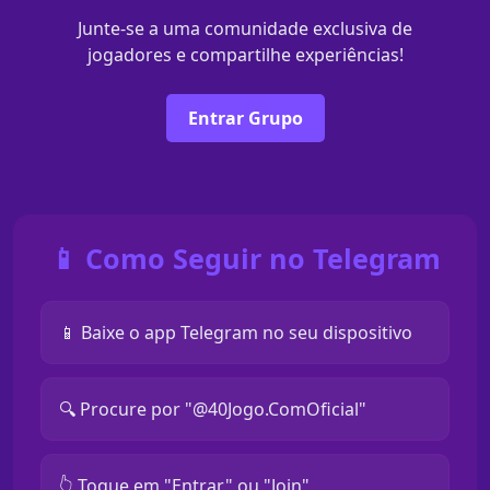
Junte-se a uma comunidade exclusiva de
jogadores e compartilhe experiências!
Entrar Grupo
📱 Como Seguir no Telegram
📱 Baixe o app Telegram no seu dispositivo
🔍 Procure por "@40Jogo.ComOficial"
👆 Toque em "Entrar" ou "Join"