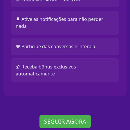
🔔 Ative as notificações para não perder
nada
💬 Participe das conversas e interaja
🎁 Receba bônus exclusivos
automaticamente
SEGUIR AGORA