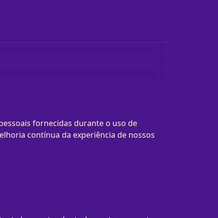
pessoais fornecidas durante o uso de
elhoria contínua da experiência de nossos