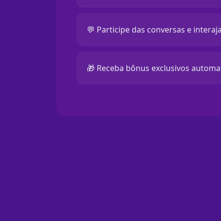
💬 Participe das conversas e interaj
🎁 Receba bônus exclusivos autom