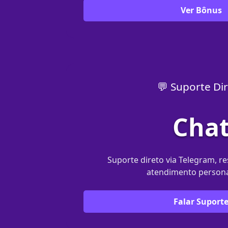
Ver Bônus
💬 Suporte Di
Cha
Suporte direto via Telegram, r
atendimento persona
Falar Suport