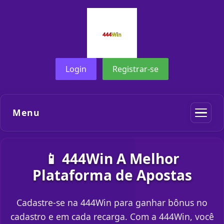
Login
Registrar-se
Menu
📱 444Win A Melhor
Plataforma de Apostas
Cadastre-se na 444Win para ganhar bônus no
cadastro e em cada recarga. Com a 444Win, você