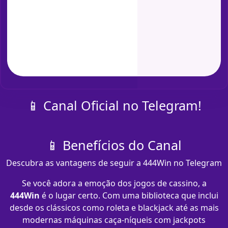
📱 Canal Oficial no Telegram!
📱 Benefícios do Canal
Descubra as vantagens de seguir a 444Win no Telegram
Se você adora a emoção dos jogos de cassino, a
444Win
é o lugar certo. Com uma biblioteca que inclui
desde os clássicos como roleta e blackjack até as mais
modernas máquinas caça-níqueis com jackpots