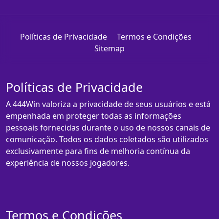
Políticas de Privacidade
Termos e Condições
Sitemap
Políticas de Privacidade
A 444Win valoriza a privacidade de seus usuários e está
empenhada em proteger todas as informações
pessoais fornecidas durante o uso de nossos canais de
comunicação. Todos os dados coletados são utilizados
exclusivamente para fins de melhoria contínua da
experiência de nossos jogadores.
Termos e Condições