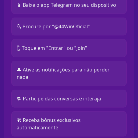
📱 Baixe o app Telegram no seu dispositivo
🔍 Procure por "@44WinOficial"
👆 Toque em "Entrar" ou "Join"
🔔 Ative as notificações para não perder
nada
💬 Participe das conversas e interaja
🎁 Receba bônus exclusivos
automaticamente