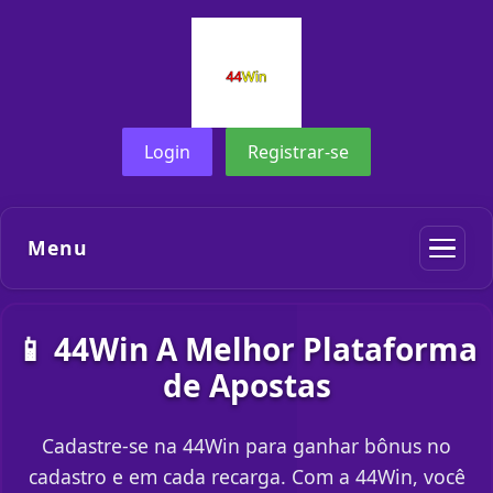
Login
Registrar-se
Menu
📱 44Win A Melhor Plataforma
de Apostas
Cadastre-se na 44Win para ganhar bônus no
cadastro e em cada recarga. Com a 44Win, você