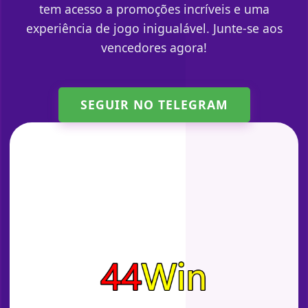
tem acesso a promoções incríveis e uma
experiência de jogo inigualável. Junte-se aos
vencedores agora!
SEGUIR NO TELEGRAM