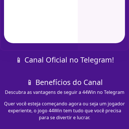
📱 Canal Oficial no Telegram!
📱 Benefícios do Canal
Descubra as vantagens de seguir a 44Win no Telegram
Quer você esteja começando agora ou seja um jogador
experiente, o jogo 44Win tem tudo que você precisa
para se divertir e lucrar.