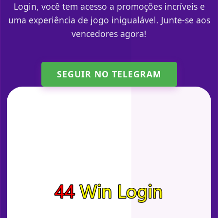
Login, você tem acesso a promoções incríveis e
uma experiência de jogo inigualável. Junte-se aos
vencedores agora!
SEGUIR NO TELEGRAM