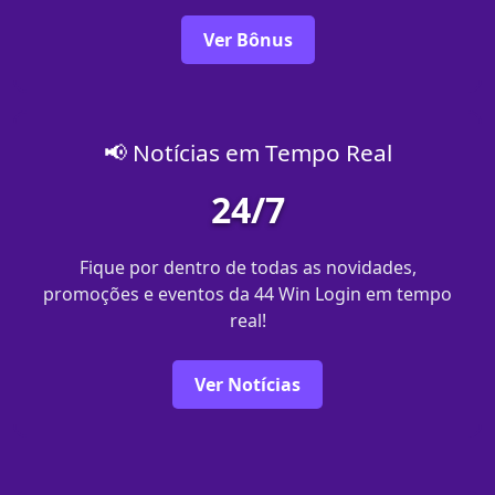
Ver Bônus
📢 Notícias em Tempo Real
24/7
Fique por dentro de todas as novidades,
promoções e eventos da 44 Win Login em tempo
real!
Ver Notícias