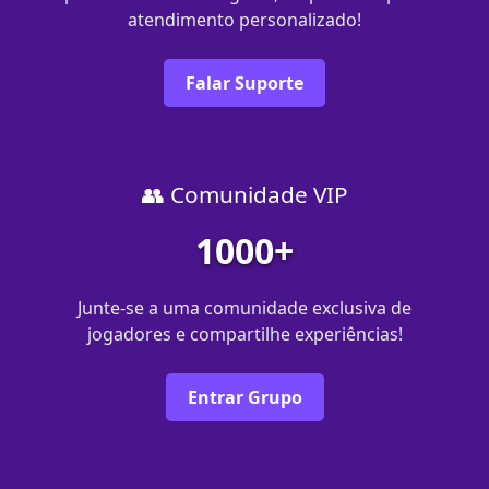
atendimento personalizado!
Falar Suporte
👥 Comunidade VIP
1000+
Junte-se a uma comunidade exclusiva de
jogadores e compartilhe experiências!
Entrar Grupo