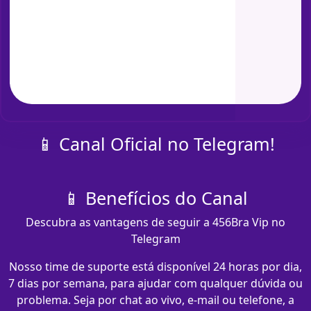
📱 Canal Oficial no Telegram!
📱 Benefícios do Canal
Descubra as vantagens de seguir a 456Bra Vip no
Telegram
Nosso time de suporte está disponível 24 horas por dia,
7 dias por semana, para ajudar com qualquer dúvida ou
problema. Seja por chat ao vivo, e-mail ou telefone, a