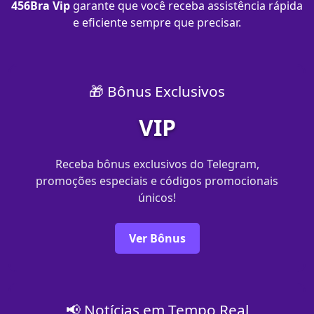
456Bra Vip
garante que você receba assistência rápida
e eficiente sempre que precisar.
🎁 Bônus Exclusivos
VIP
Receba bônus exclusivos do Telegram,
promoções especiais e códigos promocionais
únicos!
Ver Bônus
📢 Notícias em Tempo Real