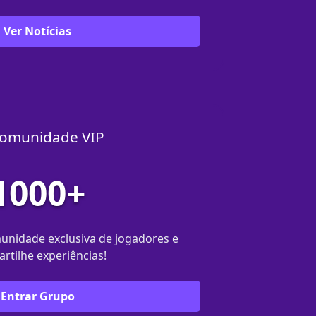
Ver Notícias
Comunidade VIP
1000+
unidade exclusiva de jogadores e
rtilhe experiências!
Entrar Grupo