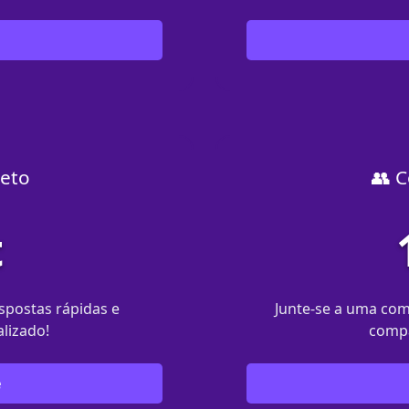
reto
👥 
t
espostas rápidas e
Junte-se a uma com
lizado!
compa
e