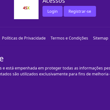
Acessos
Login
Registrar-se
Políticas de Privacidade
Termos e Condições
Sitemap
de
ios e está empenhada em proteger todas as informações pe
tados são utilizados exclusivamente para fins de melhoria