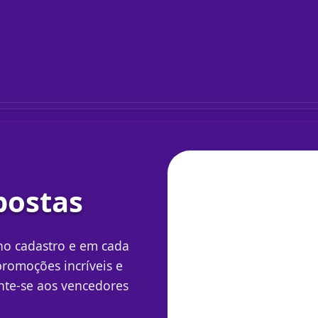
postas
no cadastro e em cada
promoções incríveis e
unte-se aos vencedores