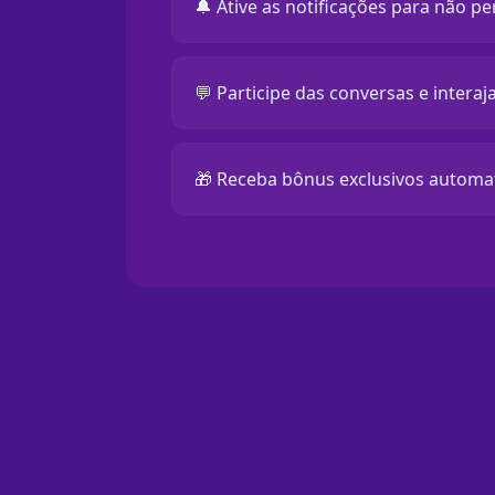
🔔 Ative as notificações para não p
💬 Participe das conversas e interaj
🎁 Receba bônus exclusivos autom