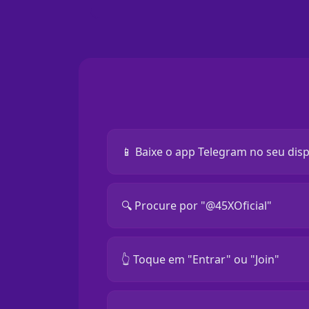
📱 Baixe o app Telegram no seu disp
🔍 Procure por "@45XOficial"
👆 Toque em "Entrar" ou "Join"