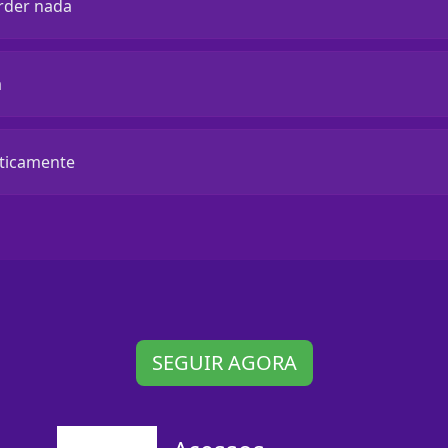
erder nada
a
aticamente
SEGUIR AGORA