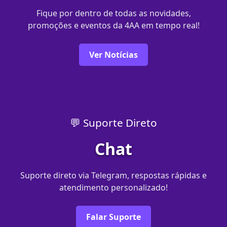
Fique por dentro de todas as novidades,
promoções e eventos da 4AA em tempo real!
Ver Notícias
💬 Suporte Direto
Chat
Suporte direto via Telegram, respostas rápidas e
atendimento personalizado!
Falar Suporte