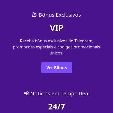
🎁 Bônus Exclusivos
VIP
Receba bônus exclusivos do Telegram,
promoções especiais e códigos promocionais
únicos!
Ver Bônus
📢 Notícias em Tempo Real
24/7