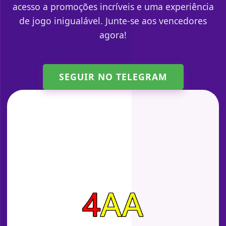
acesso a promoções incríveis e uma experiência
de jogo inigualável. Junte-se aos vencedores
agora!
SEGUIR NO TELEGRAM