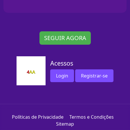
SEGUIR AGORA
Acessos
Login
Registrar-se
Políticas de Privacidade
Termos e Condições
Sitemap