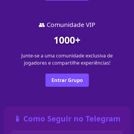
👥 Comunidade VIP
1000+
Junte-se a uma comunidade exclusiva de
jogadores e compartilhe experiências!
Entrar Grupo
📱 Como Seguir no Telegram