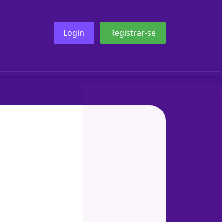
Login
Registrar-se