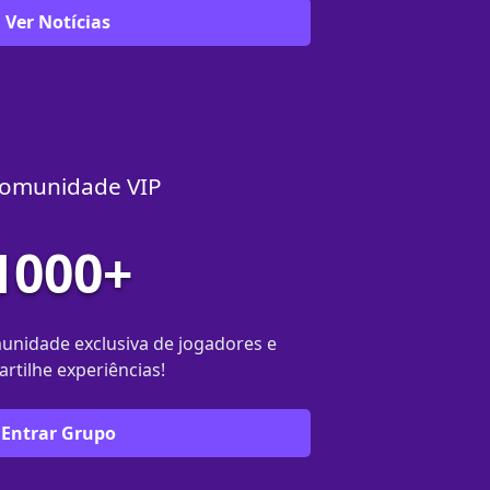
Ver Notícias
Comunidade VIP
1000+
unidade exclusiva de jogadores e
rtilhe experiências!
Entrar Grupo