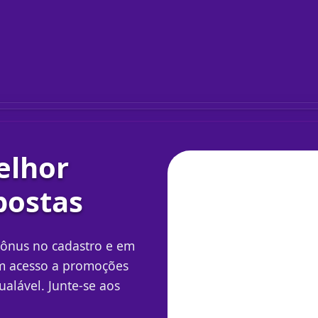
elhor
postas
bônus no cadastro e em
em acesso a promoções
ualável. Junte-se aos