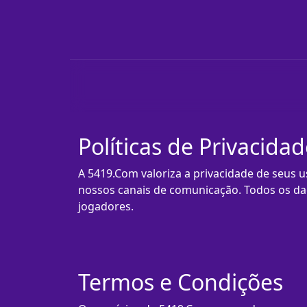
Políticas de Privacida
A 5419.Com valoriza a privacidade de seus 
nossos canais de comunicação. Todos os dad
jogadores.
Termos e Condições