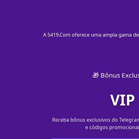
A 5419.Com oferece uma ampla gama de jo
🎁 Bônus Exclu
VIP
Receba bônus exclusivos do Telegra
e códigos promocionai