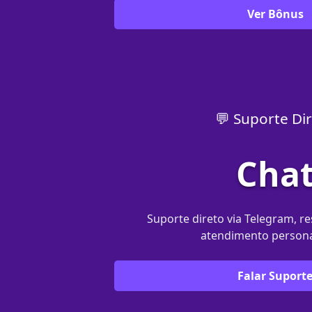
Ver Bônus
💬 Suporte Di
Cha
Suporte direto via Telegram, r
atendimento persona
Falar Suport