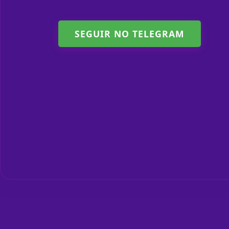
SEGUIR NO TELEGRAM