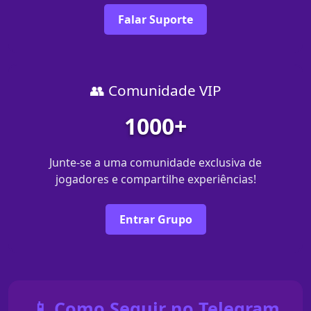
Falar Suporte
👥 Comunidade VIP
1000+
Junte-se a uma comunidade exclusiva de
jogadores e compartilhe experiências!
Entrar Grupo
📱 Como Seguir no Telegram