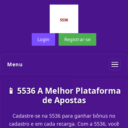
Login
Registrar-se
Menu
📱 5536 A Melhor Plataforma
de Apostas
Cadastre-se na 5536 para ganhar bônus no
cadastro e em cada recarga. Com a 5536, você