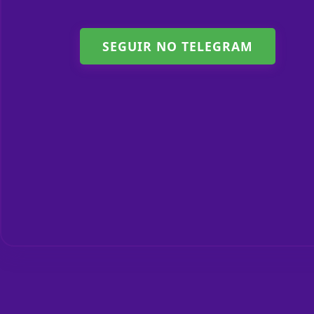
SEGUIR NO TELEGRAM