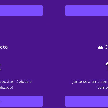
reto
👥 
t
espostas rápidas e
Junte-se a uma com
lizado!
compa
e