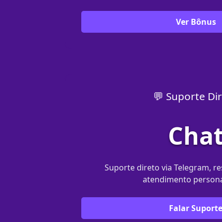
Ver Bônus
💬 Suporte Di
Cha
Suporte direto via Telegram, r
atendimento persona
Falar Suport