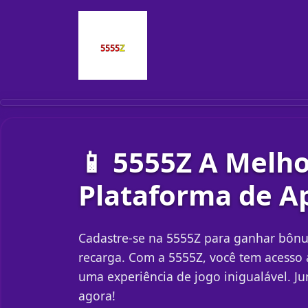
📱 5555Z A Melh
Plataforma de A
Cadastre-se na 5555Z para ganhar bônu
recarga. Com a 5555Z, você tem acesso 
uma experiência de jogo inigualável. J
agora!