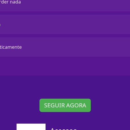
erder nada
a
aticamente
SEGUIR AGORA