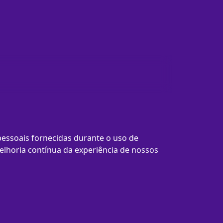
pessoais fornecidas durante o uso de
elhoria contínua da experiência de nossos