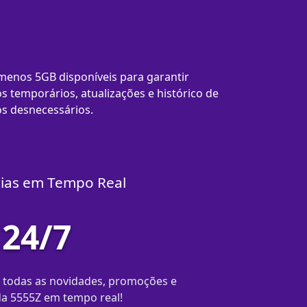
menos 5GB disponíveis para garantir
s temporários, atualizações e histórico de
os desnecessários.
cias em Tempo Real
24/7
e todas as novidades, promoções e
da 5555Z em tempo real!