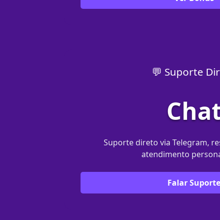
💬 Suporte Di
Cha
Suporte direto via Telegram, r
atendimento persona
Falar Suport