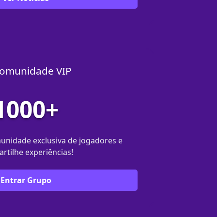
Comunidade VIP
1000+
unidade exclusiva de jogadores e
rtilhe experiências!
Entrar Grupo