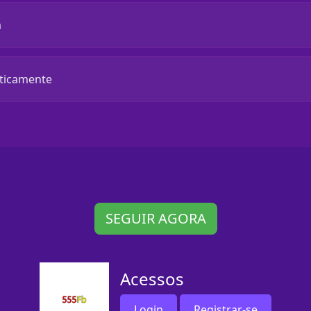
a
aticamente
SEGUIR AGORA
Acessos
Login
Registrar-se