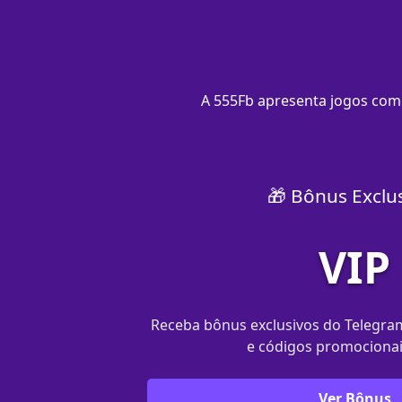
A 555Fb apresenta jogos com a
🎁 Bônus Exclu
VIP
Receba bônus exclusivos do Telegra
e códigos promocionai
Ver Bônus