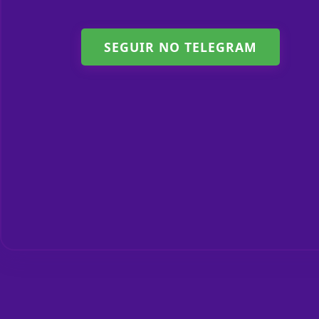
SEGUIR NO TELEGRAM