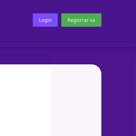
Login
Registrar-se