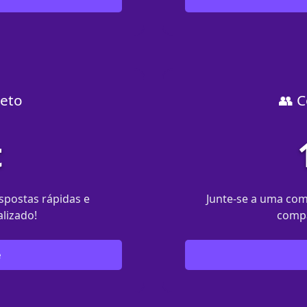
reto
👥 
t
espostas rápidas e
Junte-se a uma com
lizado!
compa
e