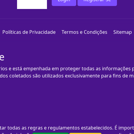
Políticas de Privacidade
Termos e Condições
Sitemap
de
ários e está empenhada em proteger todas as informações 
os coletados são utilizados exclusivamente para fins de m
r todas as regras e regulamentos estabelecidos. É import