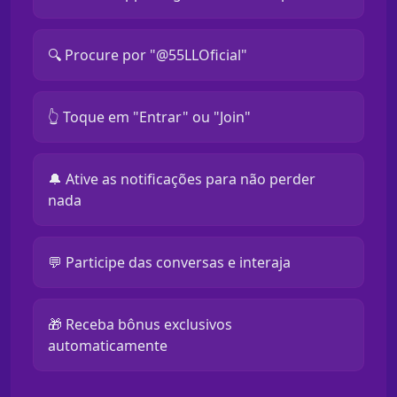
🔍 Procure por "@55LLOficial"
👆 Toque em "Entrar" ou "Join"
🔔 Ative as notificações para não perder
nada
💬 Participe das conversas e interaja
🎁 Receba bônus exclusivos
automaticamente