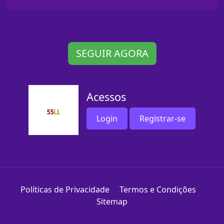
SEGUIR AGORA
Acessos
Login
Registrar-se
Políticas de Privacidade
Termos e Condições
Sitemap