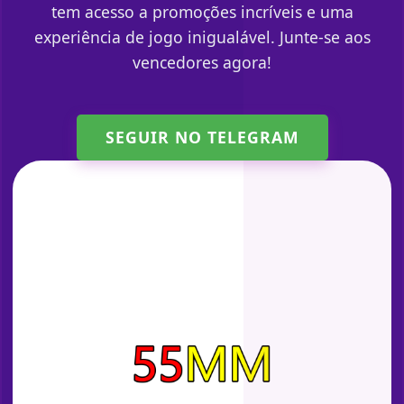
tem acesso a promoções incríveis e uma
experiência de jogo inigualável. Junte-se aos
vencedores agora!
SEGUIR NO TELEGRAM