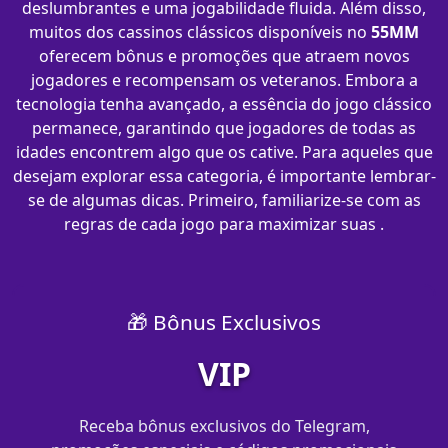
deslumbrantes e uma jogabilidade fluida. Além disso,
muitos dos cassinos clássicos disponíveis no
55MM
oferecem bônus e promoções que atraem novos
jogadores e recompensam os veteranos. Embora a
tecnologia tenha avançado, a essência do jogo clássico
permanece, garantindo que jogadores de todas as
idades encontrem algo que os cative. Para aqueles que
desejam explorar essa categoria, é importante lembrar-
se de algumas dicas. Primeiro, familiarize-se com as
regras de cada jogo para maximizar suas .
🎁 Bônus Exclusivos
VIP
Receba bônus exclusivos do Telegram,