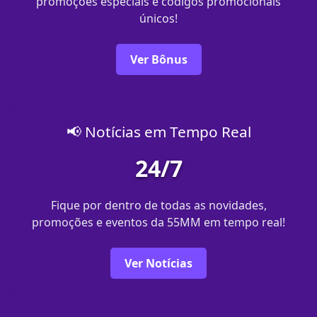
promoções especiais e códigos promocionais
únicos!
Ver Bônus
📢 Notícias em Tempo Real
24/7
Fique por dentro de todas as novidades,
promoções e eventos da 55MM em tempo real!
Ver Notícias