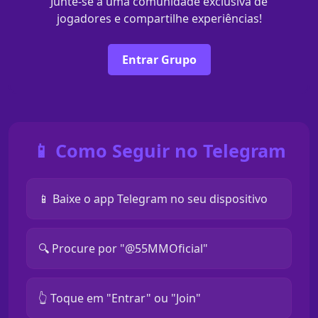
Junte-se a uma comunidade exclusiva de
jogadores e compartilhe experiências!
Entrar Grupo
📱 Como Seguir no Telegram
📱 Baixe o app Telegram no seu dispositivo
🔍 Procure por "@55MMOficial"
👆 Toque em "Entrar" ou "Join"